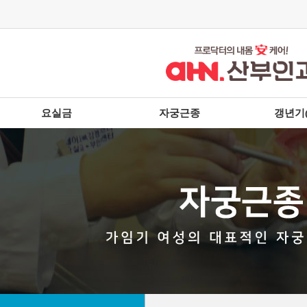
요실금
자궁근종
갱년기