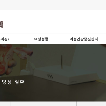
(폐경)
여성성형
여성건강증진센터