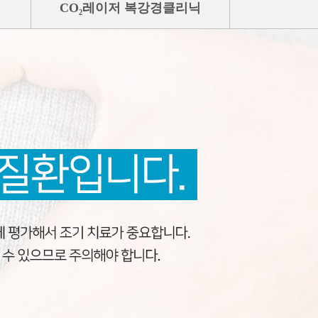
CO₂레이저 복강경클리닉